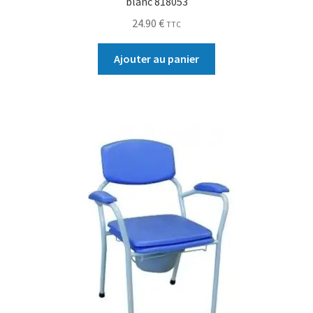
blanc 818053
24.90
€
TTC
Ajouter au panier