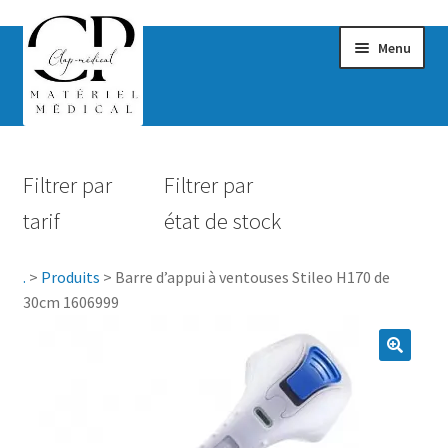
Menu
Confort & Bien-être
Filtrer par
Filtrer par
Hygiène
tarif
état de stock
Mobilité
.
>
Produits
>
Barre d’appui à ventouses Stileo H170 de
Rééducation
30cm 1606999
Maternité
Accessoires Salle de bain
Vêtements & Chaussures