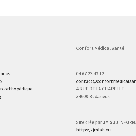
s
Confort Médical Santé
-nous
04.67.23.43.12
o
contact@confortmedicalsa
s orthopédique
4 RUE DE LA CHAPELLE
e
34600 Bédarieux
Site crée par
JM SUD INFORM
https://jmlab.eu