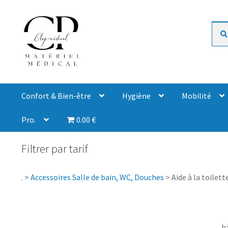
Rech
Confort & Bien-être
Hygiène
Mobilité
Pro.
0.00 €
Filtrer par tarif
.
>
Accessoires Salle de bain, WC, Douches
>
Aide à la toilett
b