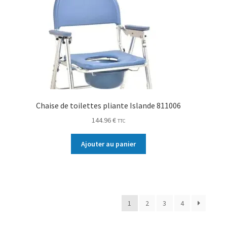
Chaise de toilettes pliante Islande 811006
144.96
€
TTC
Ajouter au panier
1
2
3
4