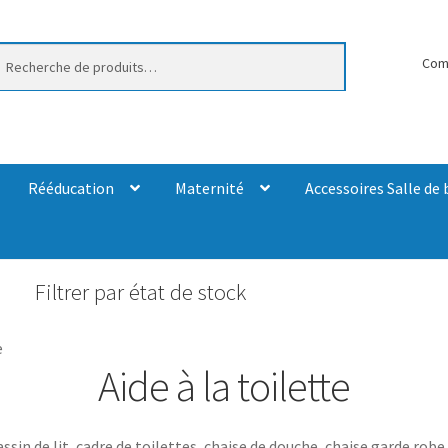
erche
Com
Rééducation
Maternité
Accessoires Salle de 
Filtrer par état de stock
e
Aide à la toilette
assin de lit, cadre de toilettes, chaise de douche, chaise garde rob