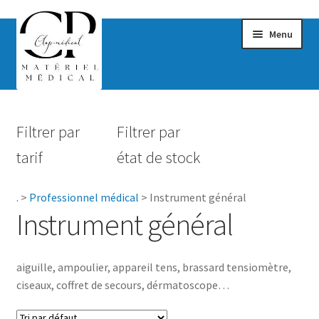
Menu
Confort & Bien-être
Filtrer par
Filtrer par
Hygiène
tarif
état de stock
Mobilité
.
>
Professionnel médical
>
Instrument général
Rééducation
Instrument général
Maternité
aiguille, ampoulier, appareil tens, brassard tensiomètre,
Accessoires Salle de bain
ciseaux, coffret de secours, dérmatoscope…
Vêtements & Chaussures