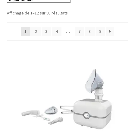
Sécurité
Affichage de 1–12 sur 98 résultats
Pro.
1
2
3
4
…
7
8
9
Mon compte
Appareil diagnostic
Autonomie
Consommable/ Infirmerie médicale
Equipement médical
Instrument général