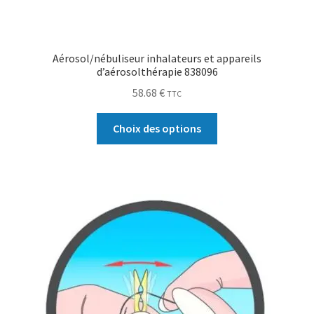
Location de matériel médical
Sécurité du patient et contention
Aérosol/nébuliseur inhalateurs et appareils
d’aérosolthérapie 838096
0.00 €
58.68
€
TTC
Choix des options