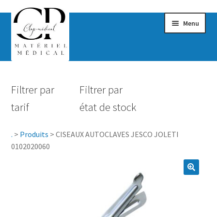
Menu
Confort & Bien-être
Filtrer par
Filtrer par
Hygiène
tarif
état de stock
Mobilité
.
>
Produits
>
CISEAUX AUTOCLAVES JESCO JOLETI
Rééducation
0102020060
Maternité
Accessoires Salle de bain
Vêtements & Chaussures