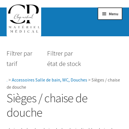
Menu
Confort & Bien-être
Filtrer par
Filtrer par
Hygiène
tarif
état de stock
Mobilité
.
>
Accessoires Salle de bain, WC, Douches
>
Sièges / chaise
Rééducation
de douche
Sièges / chaise de
Maternité
douche
Accessoires Salle de bain
Accessoires de bain