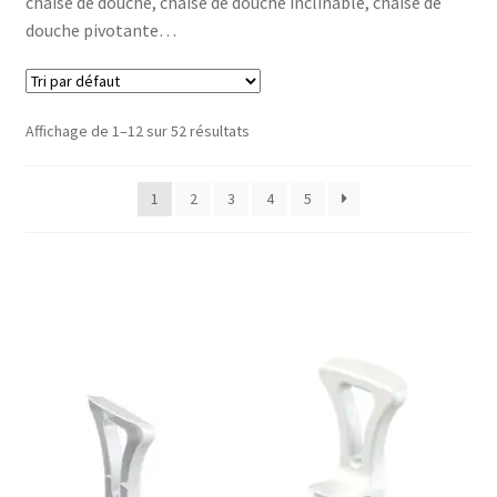
chaise de douche, chaise de douche inclinable, chaise de
douche pivotante…
Aide à la toilette
Barres d’appui
Affichage de 1–12 sur 52 résultats
Rehausseurs WC
1
2
3
4
5
Sièges / chaise de bain
Sièges / chaise de douche
Tabourets de douche
WC / toilette
Vêtements & Chaussures