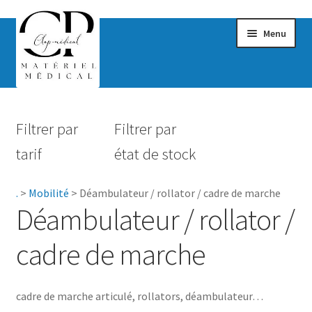
Menu
Confort & Bien-être
Filtrer par
Filtrer par
Hygiène
tarif
état de stock
Mobilité
.
>
Mobilité
>
Déambulateur / rollator / cadre de marche
Canne de marche / béquille
Déambulateur / rollator /
Déambulateur / rollator / cadre de marche
cadre de marche
Fauteuil releveur
cadre de marche articulé, rollators, déambulateur…