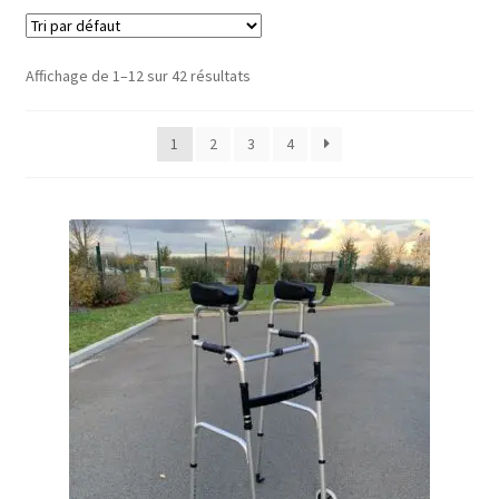
Fauteuil roulant
Scooter électrique
Affichage de 1–12 sur 42 résultats
Verticalisateur / lève malade / guidon de transfert /
1
2
3
4
accessoires
Rééducation
Maternité
Accessoires Salle de bain
Vêtements & Chaussures
Sécurité
Pro.