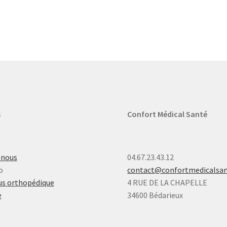
s
Confort Médical Santé
-nous
04.67.23.43.12
o
contact@confortmedicalsa
s orthopédique
4 RUE DE LA CHAPELLE
e
34600 Bédarieux