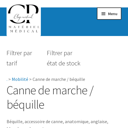
Menu
Confort & Bien-être
Filtrer par
Filtrer par
Hygiène
tarif
état de stock
Mobilité
.
>
Mobilité
>
Canne de marche / béquille
Canne de marche / béquille
Canne de marche /
Déambulateur / rollator / cadre de marche
béquille
Fauteuil releveur
Béquille, accessoire de canne, anatomique, anglaise,