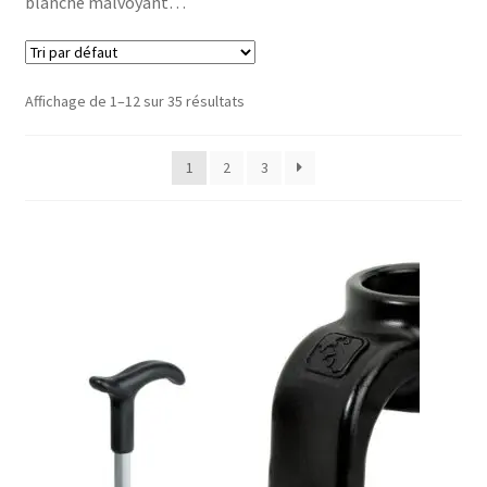
blanche malvoyant…
Fauteuil roulant
Scooter électrique
Affichage de 1–12 sur 35 résultats
Verticalisateur / lève malade / guidon de transfert /
accessoires
1
2
3
Rééducation
Maternité
Accessoires Salle de bain
Vêtements & Chaussures
Sécurité
Pro.