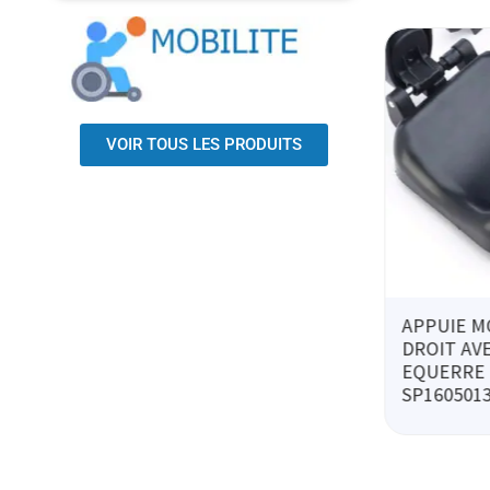
VOIR TOUS LES PRODUITS
APPUIE MOLLET
COUSSIN 
DROIT AVEC
ESCARRE
€
TTC
121.84
€
TTC
EQUERRE
SYSTAM 45
SP1605013
X 8CM
DUOFORM
MATIERE
P341C454