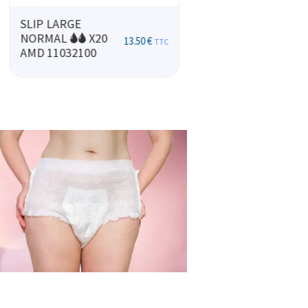
SLIP XL EXTRA 🌢
SLIP LARGE
🌢🌢 X20 AMD
EXTRA 🌢🌢🌢 X20
17.00
€
TTC
11043100
AMD 11033000