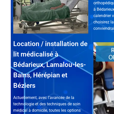
orthopédiq
à Bédarieux
calendrier v
choisirez la
conviendrai
Location / installation de
lit médicalisé à
Bédarieux, Lamalou-les-
Bains, Hérépian et
Béziers
Actuellement, avec l’avancée de la
technologie et des techniques de soin
médical à domicile, toutes les options