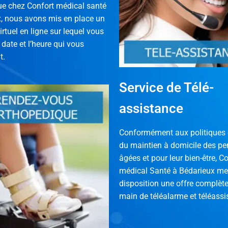
ue chez Confort médical santé
, nous avons mis en place un
irtuel en ligne sur lequel vous
 date et l’heure qui vous
t.
Service de Télé-
assistance
Conformément aux politiques 
du maintien à domicile des p
âgées et pour leur bien-être, C
médical Santé à Bédarieux met
disposition une offre complète
main de téléalarme et téléassi