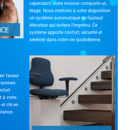
cependant, votre maison comporte un
étage. Nous mettons à votre disposition
un système automatique de fauteuil
élévateur qui évitera l’imprévu. Ce
système apporte confort, sécurité et
sérénité dans votre vie quotidienne.
en faveur
ersonnes
onfort
 à votre
 et clé en
stance.