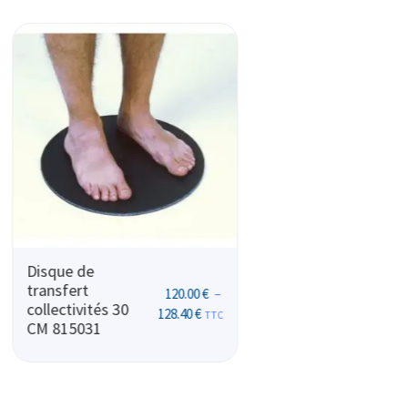
COUSSIN ANTI
PROTEGE BRAS
ESCARRE
CANNE
VISCOFLEX+
81.00
€
TTC
ANGLAISE
45X42
P361CA45422HW