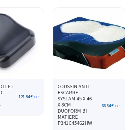
ANTI
Disque de
transfert
120.00
€
–
 X 46
collectivités 30
128.40
€
TTC
CM 815031
66.64
€
TTC
 BI
62HW