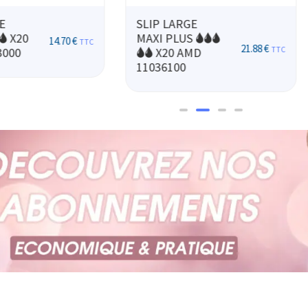
E
SLIP LARGE
🌢🌢🌢
NORMAL 🌢🌢 X20
13.50
€
TTC
21.88
€
TTC
MD
AMD 11032100