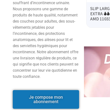
souffrant d’incontinence urinaire.
SLIP LARGE
SLIP LARG
Nous proposons une gamme de
EXTRA 🌢🌢🌢 X20
MAXI PLUS 
€
14.70
€
produits de haute qualité, notamment
TTC
TTC
AMD 11033000
🌢🌢 X20 A
des couches pour adultes, des sous-
11036100
vêtements jetables pour
l’incontinence, des protections
anatomiques, des alèses pour lit et
des serviettes hygiéniques pour
incontinence. Notre abonnement offre
une livraison régulière de produits, ce
qui signifie que nos clients peuvent se
concentrer sur leur vie quotidienne en
toute confiance.
Je compose mon
abonnement