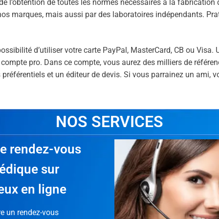
de l’obtention de toutes les normes nécessaires à la fabrication 
nos marques, mais aussi par des laboratoires indépendants. Prati
ssibilité d’utiliser votre carte PayPal, MasterCard, CB ou Visa.
un compte pro. Dans ce compte, vous aurez des milliers de référe
préférentiels et un éditeur de devis. Si vous parrainez un ami,
NOS SERVICES
de rendez-vous
édique sur
eux en ligne
re un rendez-vous