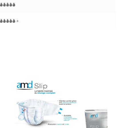
🌢🌢🌢🌢🌢
🌢🌢🌢🌢🌢 +