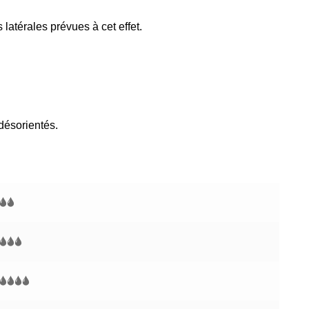
 latérales prévues à cet effet.
désorientés.
🌢🌢
🌢🌢🌢
🌢🌢🌢🌢