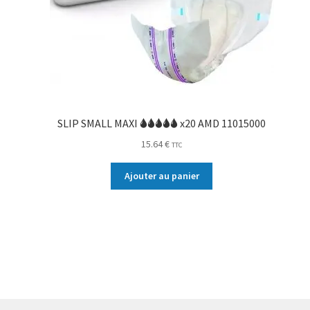
SLIP SMALL MAXI 🌢🌢🌢🌢🌢 x20 AMD 11015000
15.64
€
TTC
Ajouter au panier