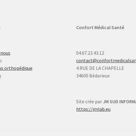
s
Confort Médical Santé
-nous
04.67.23.43.12
o
contact@confortmedicalsa
s orthopédique
4 RUE DE LA CHAPELLE
e
34600 Bédarieux
Site crée par
JM SUD INFORM
https://jmlab.eu