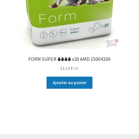
FORM SUPER 🌢🌢🌢🌢 x20 AMD 15004100
13.13
€
TTC
Ajouter au panier