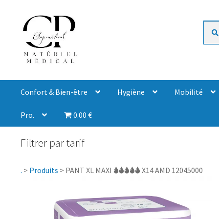
Rech
Confort & Bien-être
Hygiène
Mobilité
Pro.
0.00 €
Filtrer par tarif
.
>
Produits
>
PANT XL MAXI 🌢🌢🌢🌢🌢 X14 AMD 12045000