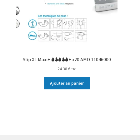
Slip XL Maxi+ 🌢🌢🌢🌢🌢+ x20 AMD 11046000
24.38
€
TTC
Ajouter au panier