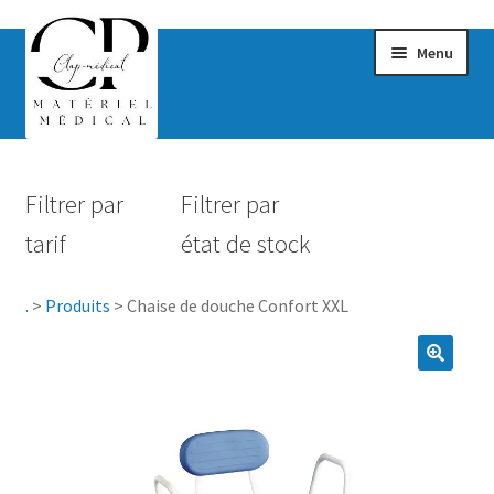
Menu
Confort & Bien-être
Filtrer par
Filtrer par
Hygiène
tarif
état de stock
Mobilité
.
>
Produits
>
Chaise de douche Confort XXL
Rééducation
Maternité
Accessoires Salle de bain
Vêtements & Chaussures