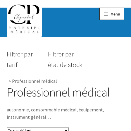
Menu
Confort & Bien-être
Filtrer par
Filtrer par
Hygiène
tarif
état de stock
Mobilité
.
>
Professionnel médical
Rééducation
Professionnel médical
Maternité
autonomie, consommable médical, équipement,
Accessoires Salle de bain
instrument général…
Vêtements & Chaussures