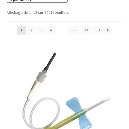
Sécurité
Affichage de 1–12 sur 1061 résultats
Pro.
1
2
3
4
…
87
88
89
0.00 €