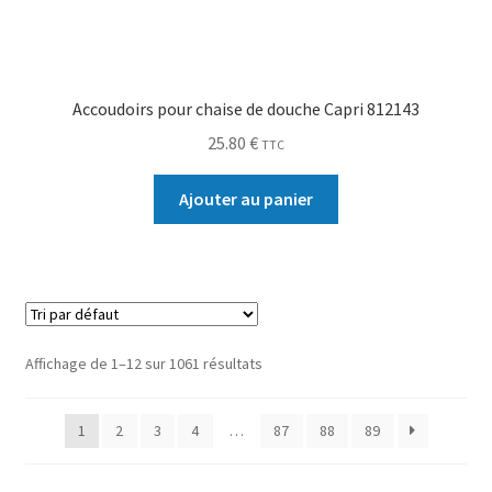
Accoudoirs pour chaise de douche Capri 812143
25.80
€
TTC
Ajouter au panier
Affichage de 1–12 sur 1061 résultats
1
2
3
4
…
87
88
89