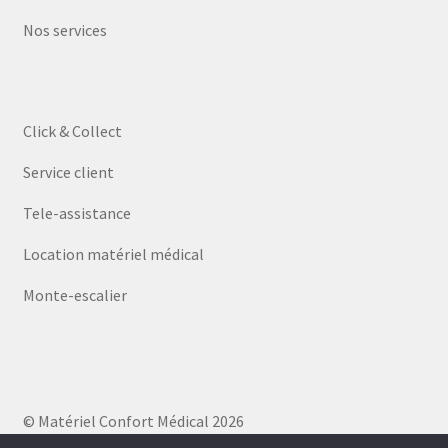
Nos services
Click & Collect
Service client
Tele-assistance
Location matériel médical
Monte-escalier
© Matériel Confort Médical 2026
Politique de confidentialité
Built with WooCommerce
.