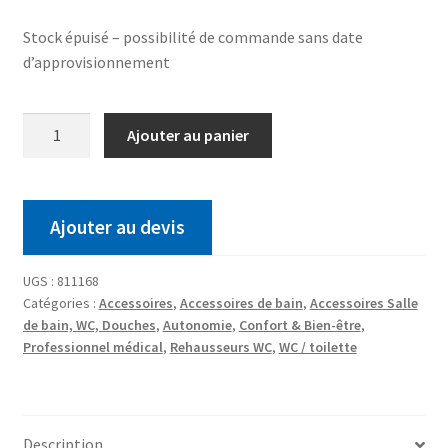
Stock épuisé – possibilité de commande sans date
d’approvisionnement
Ajouter au panier
Ajouter au devis
UGS :
811168
Catégories :
Accessoires
,
Accessoires de bain
,
Accessoires Salle
de bain, WC, Douches
,
Autonomie
,
Confort & Bien-être
,
Professionnel médical
,
Rehausseurs WC
,
WC / toilette
Description