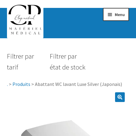
Menu
Confort & Bien-être
Filtrer par
Filtrer par
Hygiène
tarif
état de stock
Mobilité
.
>
Produits
>
Abattant WC lavant Luxe Silver (Japonais)
Rééducation
Maternité
Accessoires Salle de bain
Vêtements & Chaussures