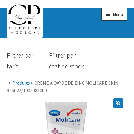
Menu
Confort & Bien-être
Filtrer par
Filtrer par
Hygiène
tarif
état de stock
Mobilité
.
>
Produits
>
CREME A OXYDE DE ZINC MOLICARE SKIN
Rééducation
995022/1905081000
Maternité
Accessoires Salle de bain
Vêtements & Chaussures