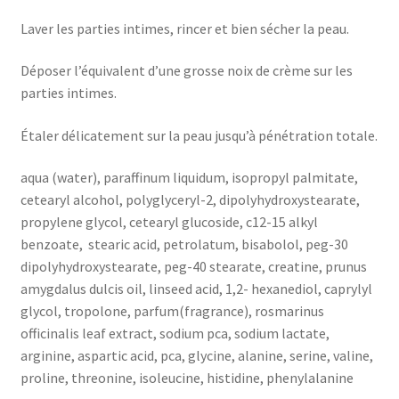
Laver les parties intimes, rincer et bien sécher la peau.
Déposer l’équivalent d’une grosse noix de crème sur les
parties intimes.
Étaler délicatement sur la peau jusqu’à pénétration totale.
aqua (water), paraffinum liquidum, isopropyl palmitate,
cetearyl alcohol, polyglyceryl-2, dipolyhydroxystearate,
propylene glycol, cetearyl glucoside, c12-15 alkyl
benzoate, stearic acid, petrolatum, bisabolol, peg-30
dipolyhydroxystearate, peg-40 stearate, creatine, prunus
amygdalus dulcis oil, linseed acid, 1,2- hexanediol, caprylyl
glycol, tropolone, parfum(fragrance), rosmarinus
officinalis leaf extract, sodium pca, sodium lactate,
arginine, aspartic acid, pca, glycine, alanine, serine, valine,
proline, threonine, isoleucine, histidine, phenylalanine