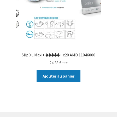
Slip XL Maxi+ 🌢🌢🌢🌢🌢+ x20 AMD 11046000
24.38
€
TTC
Ajouter au panier