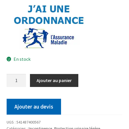
En stock
Ajouter au panier
Ajouter au devis
UGS :
541487400567
Catégories :
Incontinence
,
Protection urinaire légère