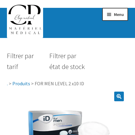
Menu
Confort & Bien-être
Filtrer par
Filtrer par
Hygiène
tarif
état de stock
Mobilité
.
>
Produits
>
FOR MEN LEVEL 2 x10 ID
Rééducation
Maternité
Accessoires Salle de bain
Vêtements & Chaussures