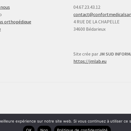
-nous
04.67.23.43.12
o
contact@confortmedicalsa
s orthopédique
4 RUE DE LA CHAPELLE
e
34600 Bédarieux
Site crée par
JM SUD INFORM
https://jmlab.eu
eilleure expérience sur notre site web. Si vous continuez à utiliser ce
OK
Non
Politique de confidentialité