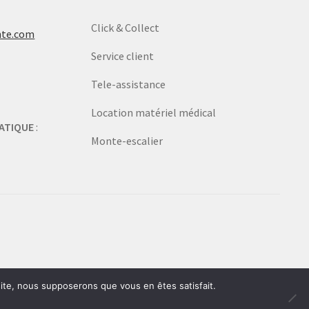
Click & Collect
nte.com
Service client
Tele-assistance
Location matériel médical
ATIQUE
:
Monte-escalier
 site, nous supposerons que vous en êtes satisfait.