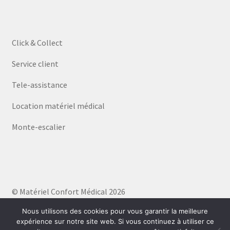
Click & Collect
Service client
Tele-assistance
Location matériel médical
Monte-escalier
© Matériel Confort Médical 2026
Politique de confidentialité
Built with WooCommerce
.
Nous utilisons des cookies pour vous garantir la meilleure
expérience sur notre site web. Si vous continuez à utiliser ce