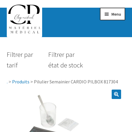
Menu
Confort & Bien-être
Filtrer par
Filtrer par
Hygiène
tarif
état de stock
Mobilité
.
>
Produits
>
Pilulier Semainier CARDIO PILBOX 817304
Rééducation
Maternité
Accessoires Salle de bain
Vêtements & Chaussures