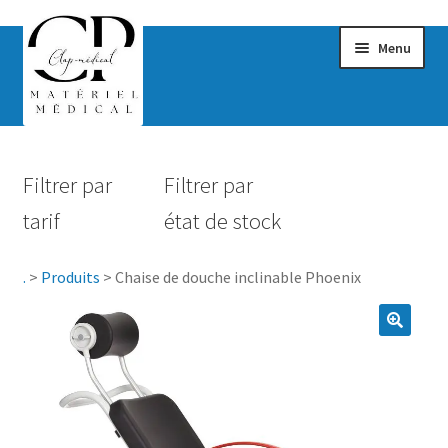
Menu
Confort & Bien-être
Filtrer par
Filtrer par
Hygiène
tarif
état de stock
Mobilité
.
>
Produits
>
Chaise de douche inclinable Phoenix
Rééducation
Maternité
Accessoires Salle de bain
Vêtements & Chaussures