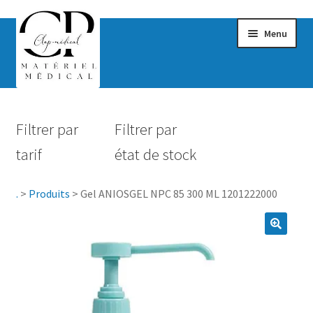
Menu
Confort & Bien-être
Filtrer par
Filtrer par
Hygiène
tarif
état de stock
Mobilité
.
>
Produits
>
Gel ANIOSGEL NPC 85 300 ML 1201222000
Rééducation
Maternité
Accessoires Salle de bain
Vêtements & Chaussures