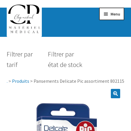
Menu
Confort & Bien-être
Filtrer par
Filtrer par
Hygiène
tarif
état de stock
Mobilité
.
>
Produits
>
Pansements Delicate Pic assortiment 802115
Rééducation
Maternité
Accessoires Salle de bain
Vêtements & Chaussures