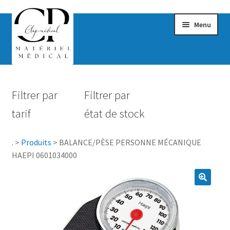
Menu
Confort & Bien-être
Filtrer par
Filtrer par
Hygiène
tarif
état de stock
Mobilité
.
>
Produits
>
BALANCE/PÈSE PERSONNE MÉCANIQUE
Rééducation
HAEPI 0601034000
Maternité
Accessoires Salle de bain
Vêtements & Chaussures