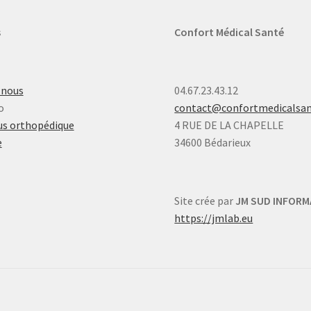
s
Confort Médical Santé
-nous
04.67.23.43.12
o
contact@confortmedicalsa
s orthopédique
4 RUE DE LA CHAPELLE
e
34600 Bédarieux
Site crée par
JM SUD INFORM
https://jmlab.eu