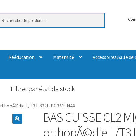
erche
Com
Rééducation
Maternité
Accessoires Salle de 
Filtrer par état de stock
orthopÃ©die L/T3 L 822L-BG3 VEINAX
BAS CUISSE CL2 MI
orthopÃ©die L/T3 