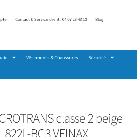
pte
Contact & Service client : 04 67 23 43 12
Blog
bain
Vêtements & Chaussures
Sécurité
CROTRANS classe 2 beige
L 822L-BG3 VEINAX