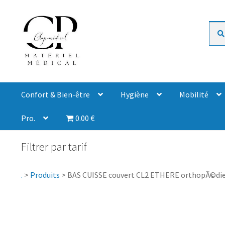
Rech
Confort & Bien-être
Hygiène
Mobilité
Pro.
0.00 €
Filtrer par tarif
.
>
Produits
>
BAS CUISSE couvert CL2 ETHERE orthopÃ©die