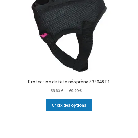
Protection de tête néoprène 833048.T1
69.83
€
–
69.90
€
TTC
Choix des options