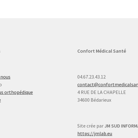
s
Confort Médical Santé
-nous
04.67.23.43.12
o
contact@confortmedicalsa
s orthopédique
4 RUE DE LA CHAPELLE
e
34600 Bédarieux
Site crée par
JM SUD INFORM
https://jmlab.eu