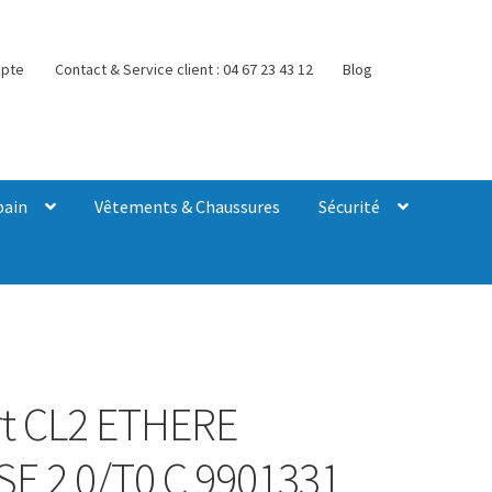
pte
Contact & Service client : 04 67 23 43 12
Blog
bain
Vêtements & Chaussures
Sécurité
t CL2 ETHERE
E 2 0/T0 C 9901331