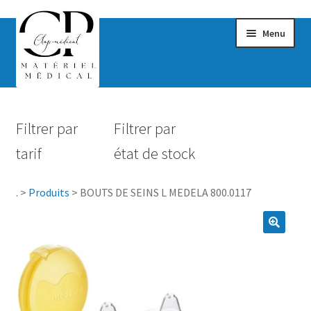
Menu
Confort & Bien-être
Filtrer par
Filtrer par
Hygiène
tarif
état de stock
Mobilité
.
>
Produits
>
BOUTS DE SEINS L MEDELA 800.0117
Rééducation
Maternité
Accessoires Salle de bain
Vêtements & Chaussures