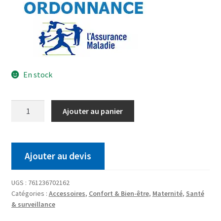
En stock
Ajouter au panier
Ajouter au devis
UGS :
761236702162
Catégories :
Accessoires
,
Confort & Bien-être
,
Maternité
,
Santé
& surveillance