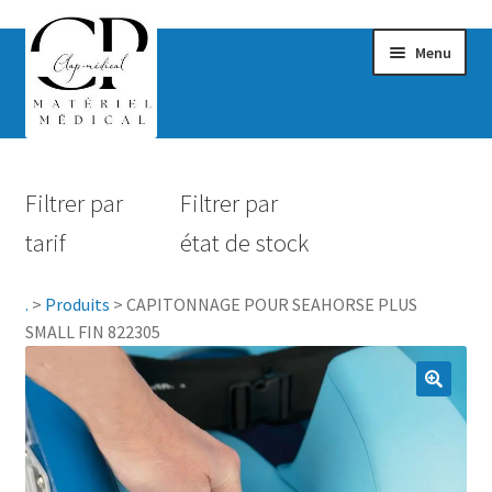
Menu
Confort & Bien-être
Filtrer par
Filtrer par
Hygiène
tarif
état de stock
Mobilité
.
>
Produits
>
CAPITONNAGE POUR SEAHORSE PLUS
Rééducation
SMALL FIN 822305
Maternité
Accessoires Salle de bain
Vêtements & Chaussures