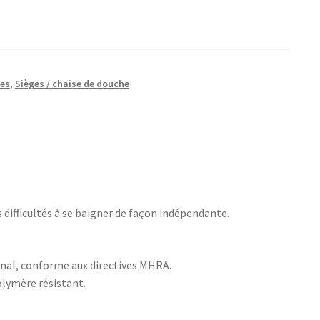
hes
,
Sièges / chaise de douche
 difficultés à se baigner de façon indépendante.
mal, conforme aux directives MHRA.
olymère résistant.