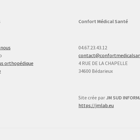
s
Confort Médical Santé
-nous
04.67.23.43.12
o
contact@confortmedicalsa
s orthopédique
4 RUE DE LA CHAPELLE
e
34600 Bédarieux
Site crée par
JM SUD INFORM
https://jmlab.eu