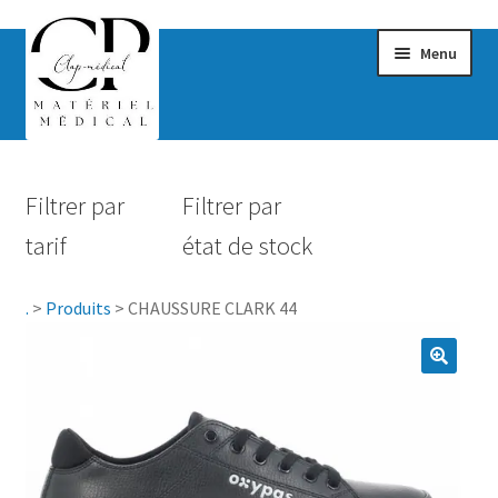
Menu
Confort & Bien-être
Filtrer par
Filtrer par
Hygiène
tarif
état de stock
Mobilité
.
>
Produits
>
CHAUSSURE CLARK 44
Rééducation
Maternité
Accessoires Salle de bain
Vêtements & Chaussures