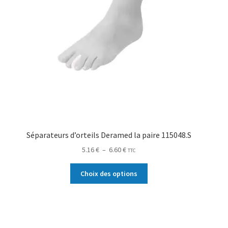
Séparateurs d’orteils Deramed la paire 115048.S
5.16
€
–
6.60
€
TTC
Choix des options