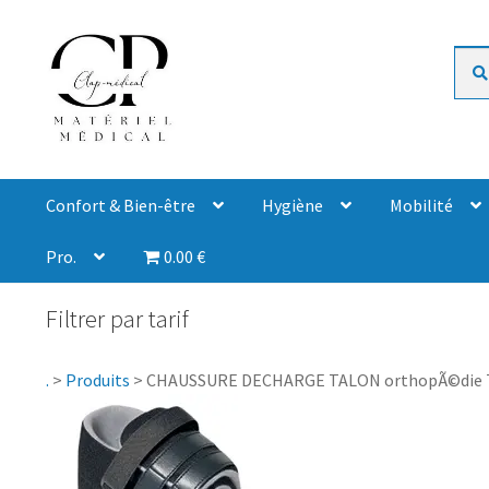
Rech
Confort & Bien-être
Hygiène
Mobilité
Pro.
0.00 €
Filtrer par tarif
.
>
Produits
>
CHAUSSURE DECHARGE TALON orthopÃ©die T50