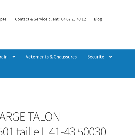
pte
Contact & Service client : 04 67 23 43 12
Blog
bain
Vêtements & Chaussures
Sécurité
ARGE TALON
1 taille L 41-43 50030