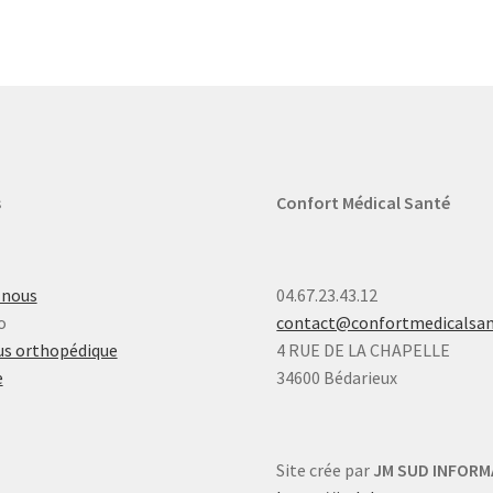
s
Confort Médical Santé
-nous
04.67.23.43.12
o
contact@confortmedicalsa
s orthopédique
4 RUE DE LA CHAPELLE
e
34600 Bédarieux
Site crée par
JM SUD INFORM