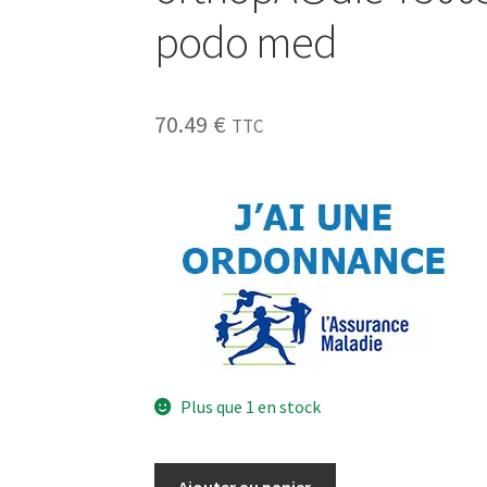
podo med
70.49
€
TTC
Plus que 1 en stock
Ajouter au panier