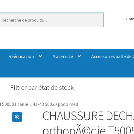
erche
Com
Rééducation
Maternité
Accessoires Salle de 
Filtrer par état de stock
0501 taille L 41-43 50030 podo med
CHAUSSURE DECH
orthopÃ©die T50050