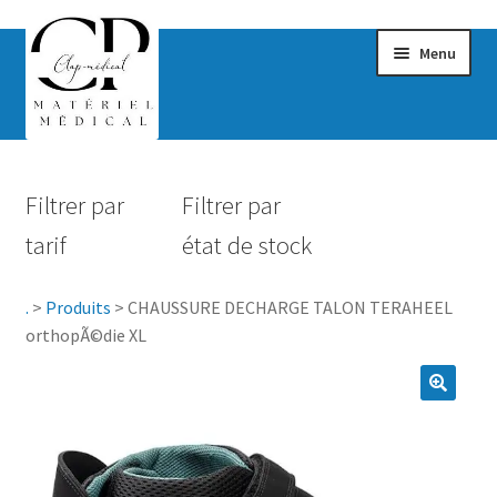
Menu
Confort & Bien-être
Filtrer par
Filtrer par
Hygiène
tarif
état de stock
Mobilité
.
>
Produits
>
CHAUSSURE DECHARGE TALON TERAHEEL
Rééducation
orthopÃ©die XL
Maternité
Accessoires Salle de bain
Vêtements & Chaussures