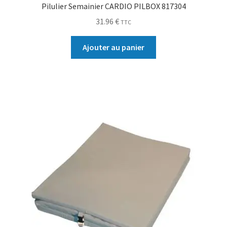
Pilulier Semainier CARDIO PILBOX 817304
31.96
€
TTC
Ajouter au panier