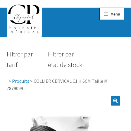
Menu
Confort & Bien-être
Filtrer par
Filtrer par
Hygiène
tarif
état de stock
Mobilité
.
>
Produits
>
COLLIER CERVICAL C1 H 6CM Taille M
Rééducation
7879099
Maternité
Accessoires Salle de bain
Vêtements & Chaussures