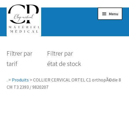
Menu
Confort & Bien-être
Filtrer par
Filtrer par
Hygiène
tarif
état de stock
Mobilité
.
>
Produits
>
COLLIER CERVICAL ORTEL C1 orthopÃ©die 8
Rééducation
CM T3 2393 / 9820207
Maternité
Accessoires Salle de bain
Vêtements & Chaussures