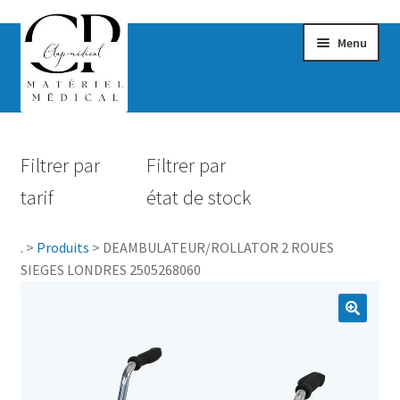
Menu
Confort & Bien-être
Filtrer par
Filtrer par
Hygiène
tarif
état de stock
Mobilité
.
>
Produits
>
DEAMBULATEUR/ROLLATOR 2 ROUES
Rééducation
SIEGES LONDRES 2505268060
Maternité
Accessoires Salle de bain
Vêtements & Chaussures