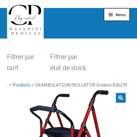
Menu
Confort & Bien-être
Filtrer par
Filtrer par
Hygiène
tarif
état de stock
Mobilité
.
>
Produits
>
DEAMBULATEUR/ROLLATOR Drakon 826270
Rééducation
Maternité
Accessoires Salle de bain
Vêtements & Chaussures