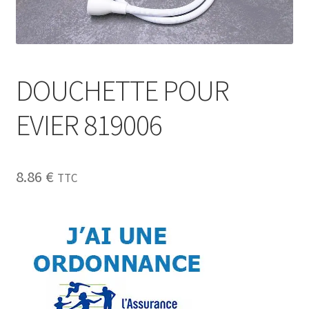
Sécurité
Pro.
DOUCHETTE POUR
0.00 €
EVIER 819006
8.86
€
TTC