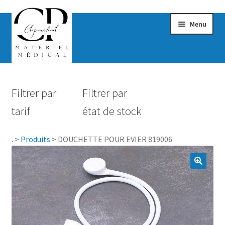
Menu
Confort & Bien-être
Filtrer par
Filtrer par
Hygiène
tarif
état de stock
Mobilité
.
>
Produits
>
DOUCHETTE POUR EVIER 819006
Rééducation
Maternité
Accessoires Salle de bain
Vêtements & Chaussures