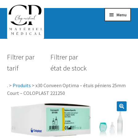
Menu
Confort & Bien-être
Filtrer par
Filtrer par
Hygiène
tarif
état de stock
Mobilité
.
>
Produits
>
x30 Conveen Optima – étuis péniens 25mm
Rééducation
Court – COLOPLAST 221250
Maternité
Accessoires Salle de bain
Vêtements & Chaussures