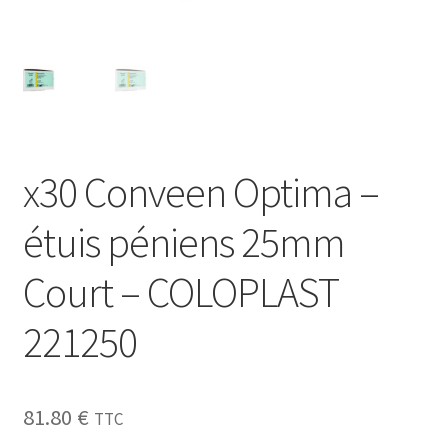
Sécurité
Pro.
0.00 €
x30 Conveen Optima –
étuis péniens 25mm
Court – COLOPLAST
221250
81.80
€
TTC