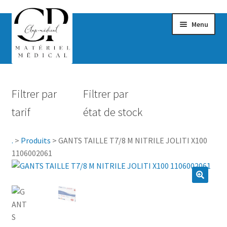
Menu
Confort & Bien-être
Filtrer par
Filtrer par
Hygiène
tarif
état de stock
Mobilité
.
>
Produits
>
GANTS TAILLE T7/8 M NITRILE JOLITI X100
Rééducation
1106002061
Maternité
Accessoires Salle de bain
Vêtements & Chaussures