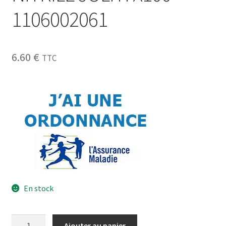
1106002061
6.60
€
TTC
En stock
Ajouter au panier