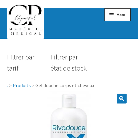
Menu
Confort & Bien-être
Filtrer par
Filtrer par
Hygiène
tarif
état de stock
Mobilité
.
>
Produits
>
Gel douche corps et cheveux
Rééducation
Maternité
Accessoires Salle de bain
Vêtements & Chaussures