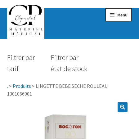
Menu
Confort & Bien-être
Filtrer par
Filtrer par
Hygiène
tarif
état de stock
Mobilité
.
>
Produits
>
LINGETTE BEBE SECHE ROULEAU
Rééducation
1301066001
Maternité
Accessoires Salle de bain
Vêtements & Chaussures