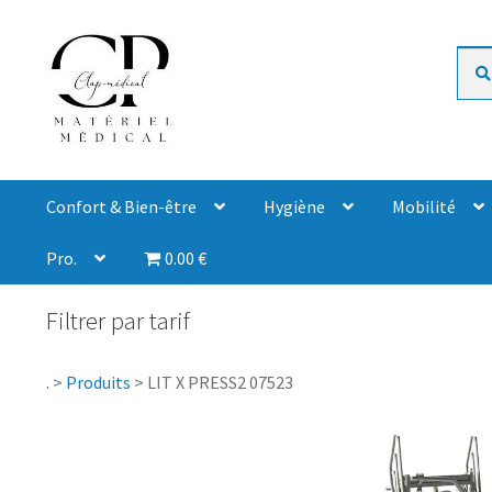
Rech
Confort & Bien-être
Hygiène
Mobilité
Pro.
0.00 €
Filtrer par tarif
.
>
Produits
>
LIT X PRESS2 07523