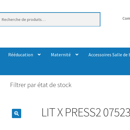
erche
Com
Rééducation
Maternité
Accessoires Salle de 
Filtrer par état de stock
LIT X PRESS2 0752