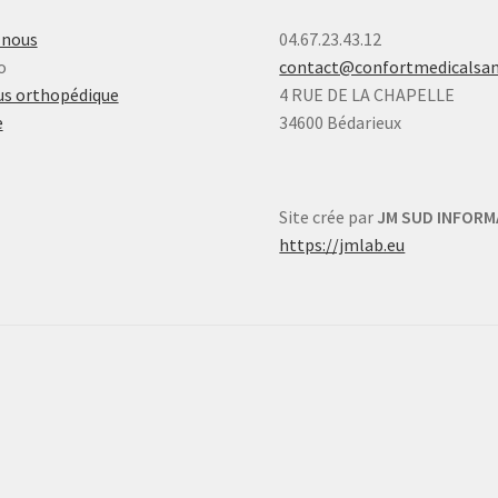
-nous
04.67.23.43.12
o
contact@confortmedicalsa
s orthopédique
4 RUE DE LA CHAPELLE
e
34600 Bédarieux
Site crée par
JM SUD INFORM
https://jmlab.eu