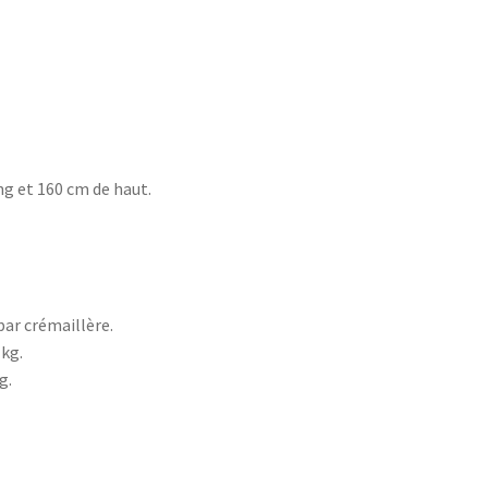
ng et 160 cm de haut.
par crémaillère.
 kg.
g.