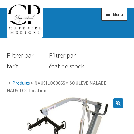
Menu
Confort & Bien-être
Filtrer par
Filtrer par
Hygiène
tarif
état de stock
Mobilité
.
>
Produits
>
NAUSILOC306SM SOULÈVE MALADE
Rééducation
NAUSILOC location
Maternité
Accessoires Salle de bain
Vêtements & Chaussures