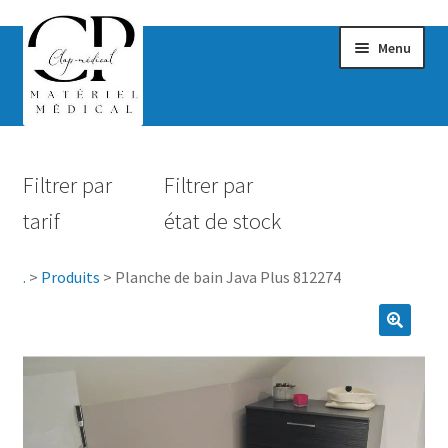
Menu
Confort & Bien-être
Filtrer par
Filtrer par
Hygiène
tarif
état de stock
Mobilité
.
>
Produits
>
Planche de bain Java Plus 812274
Rééducation
Maternité
Accessoires Salle de bain
Vêtements & Chaussures