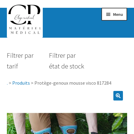
Menu
Confort & Bien-être
Filtrer par
Filtrer par
Hygiène
tarif
état de stock
Mobilité
.
>
Produits
>
Protège-genoux mousse visco 817284
Rééducation
Maternité
Accessoires Salle de bain
Vêtements & Chaussures