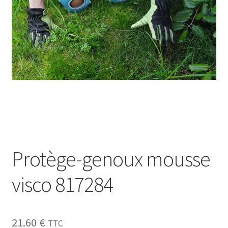
Sécurité
Pro.
0.00 €
Protège-genoux mousse
visco 817284
21.60
€
TTC