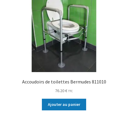
Accoudoirs de toilettes Bermudes 811010
76.20
€
TTC
Ajouter au panier