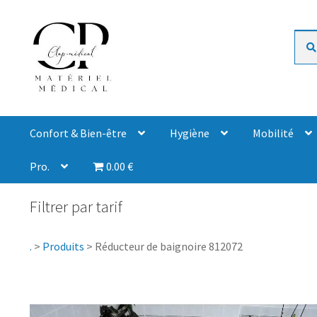
Rech
Confort & Bien-être
Hygiène
Mobilité
Pro.
0.00 €
Filtrer par tarif
.
>
Produits
>
Réducteur de baignoire 812072