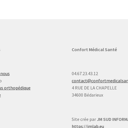
s
Confort Médical Santé
-nous
04.67.23.43.12
o
contact@confortmedicalsa
s orthopédique
4 RUE DE LA CHAPELLE
e
34600 Bédarieux
Site crée par
JM SUD INFORM
https://jmlab.eu