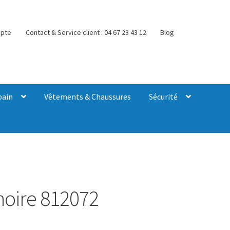
pte
Contact & Service client : 04 67 23 43 12
Blog
bain
Vêtements & Chaussures
Sécurité
noire 812072