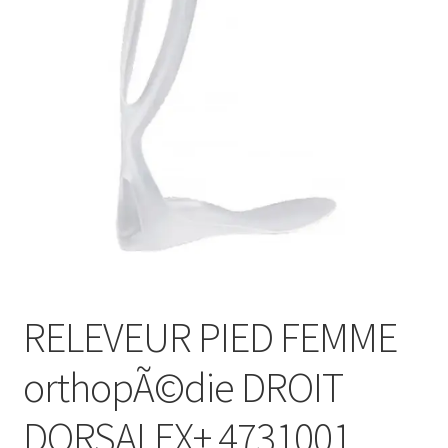
Sécurité
Pro.
0.00 €
RELEVEUR PIED FEMME
orthopÃ©die DROIT
DORSALEX+ 4731001