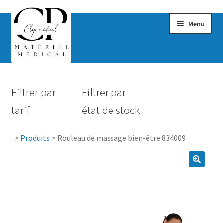
Menu
Confort & Bien-être
Filtrer par
Filtrer par
Hygiène
tarif
état de stock
Mobilité
.
>
Produits
>
Rouleau de massage bien-être 834009
Rééducation
Maternité
Accessoires Salle de bain
Vêtements & Chaussures