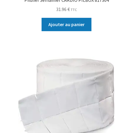
Pilulier Semainier CARDIO PILBOX 817304
31.96
€
TTC
Ajouter au panier