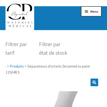
Menu
Confort & Bien-être
Filtrer par
Filtrer par
Hygiène
tarif
état de stock
Mobilité
.
>
Produits
>
Séparateurs d’orteils Deramed la paire
Rééducation
115048.S
Maternité
Accessoires Salle de bain
Vêtements & Chaussures