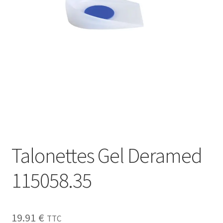
Sécurité
Pro.
0.00 €
Talonettes Gel Deramed
115058.35
19.91
€
TTC