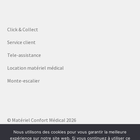
Click & Collect
Service client
Tele-assistance
Location matériel médical
Monte-escalier
© Matériel Confort Médical 2026
Politique de confidentialité
Built with WooCommerce
.
Nous utilisons des cookies pour vous garantir la meilleure
expérience sur notre site web. Si vous continuez à utiliser ce