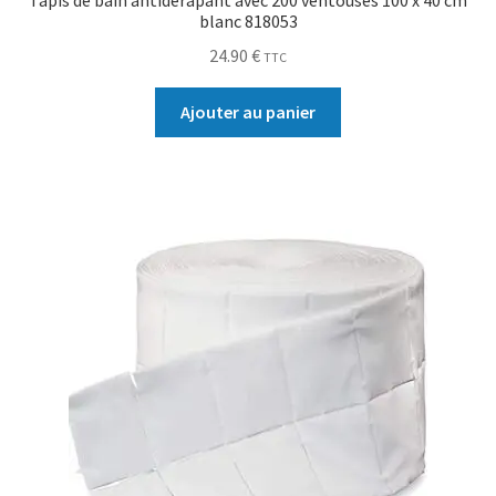
Tapis de bain antidérapant avec 200 ventouses 100 x 40 cm
blanc 818053
24.90
€
TTC
Ajouter au panier