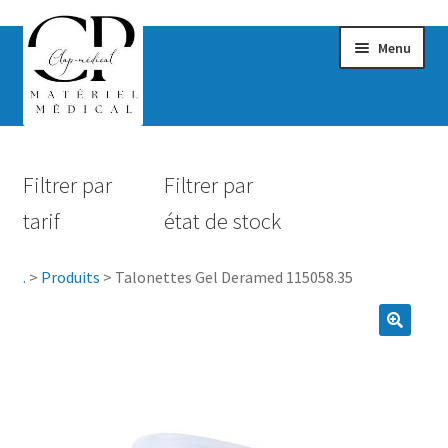
Menu
Confort & Bien-être
Filtrer par
Filtrer par
Hygiène
tarif
état de stock
Mobilité
.
>
Produits
>
Talonettes Gel Deramed 115058.35
Rééducation
Maternité
Accessoires Salle de bain
Vêtements & Chaussures