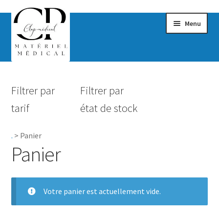
Menu
Confort & Bien-être
Filtrer par
Filtrer par
Hygiène
tarif
état de stock
Mobilité
.
>
Panier
Rééducation
Panier
Maternité
Accessoires Salle de bain
Votre panier est actuellement vide.
Vêtements & Chaussures