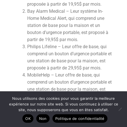
proposée à partir de 19,95$ par mois.
Bay Alarm Medical – Leur système In-
Home Medical Alert, qui comprend une
station de base pour la maison et un
bouton d’urgence portable, est proposé à
partir de 19,95$ par mois.
Philips Lifeline – Leur offre de base, qui
comprend un bouton d’urgence portable et
une station de base pour la maison, est
proposée à partir de 29,95$ par mois.
MobileHelp – Leur offre de base, qui
comprend un bouton d’urgence portable et
une station de base pour la maison, est
proposée à partir de 19,95$ par mois.
Nous utilisons des cookies pour vous garantir la meilleure
Cependant, il est important de noter que
expérience sur notre site web. Si vous continuez à utiliser ce
site, nous supposerons que vous en êtes satisfait.
leur offre de base ne comprend pas de
0
fonctionnalités de géolocalisation ou de
OK
Non
Politique de confidentialité
Recherche
télésurveillance mobile.