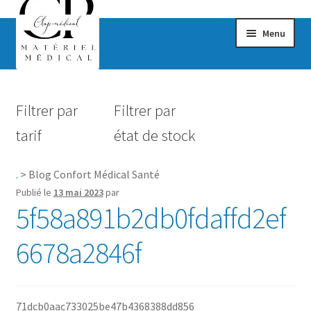
Menu
Confort & Bien-être
Filtrer par
Filtrer par
Hygiène
tarif
état de stock
Mobilité
.
>
Blog Confort Médical Santé
Rééducation
Publié le
13 mai 2023
par
5f58a891b2db0fdaffd2ef
Maternité
6678a2846f
Accessoires Salle de bain
Vêtements & Chaussures
71dcb0aac733025be47b4368388dd856