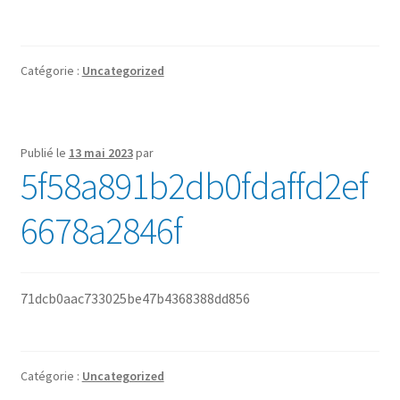
Sécurité
Pro.
Catégorie :
Uncategorized
0.00 €
Publié le
13 mai 2023
par
5f58a891b2db0fdaffd2ef
6678a2846f
71dcb0aac733025be47b4368388dd856
Catégorie :
Uncategorized