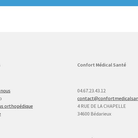
s
Confort Médical Santé
-nous
04.67.23.43.12
o
contact@confortmedicalsa
s orthopédique
4 RUE DE LA CHAPELLE
e
34600 Bédarieux